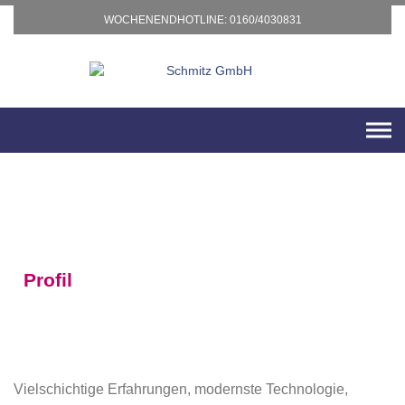
Skip
WOCHENENDHOTLINE: 0160/4030831
to
content
Profil
Vielschichtige Erfahrungen, modernste Technologie,