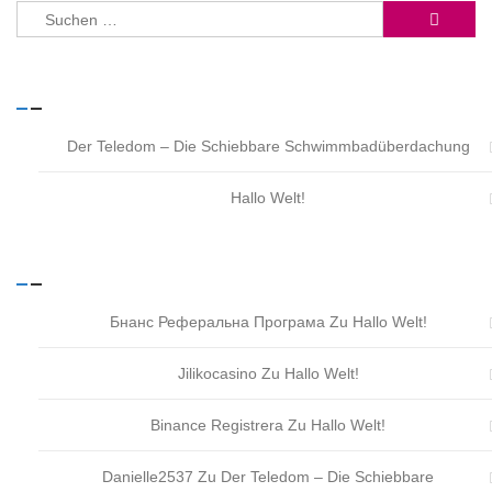
Suchen
nach:
NEUESTE BEITRÄGE
Der Teledom – Die Schiebbare Schwimmbadüberdachung
Hallo Welt!
NEUESTE KOMMENTARE
Бнанс Реферальна Програма
Zu
Hallo Welt!
Jilikocasino
Zu
Hallo Welt!
Binance Registrera
Zu
Hallo Welt!
Danielle2537
Zu
Der Teledom – Die Schiebbare